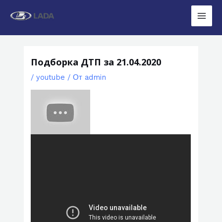
Перейти
к
Main
содержимому
Men
Подборка ДТП за 21.04.2020
/
youtube
/ От
admin