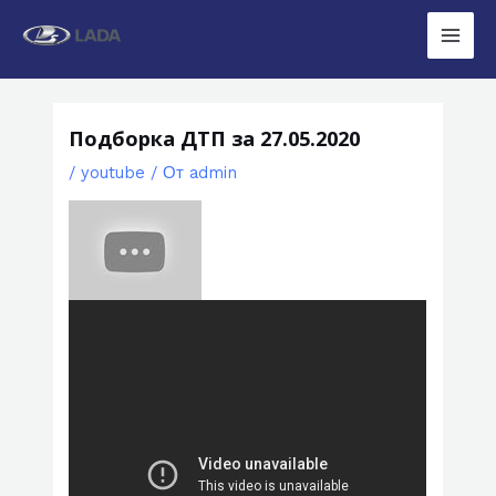
Перейти
к
Main
содержимому
Men
Подборка ДТП за 27.05.2020
/
youtube
/ От
admin