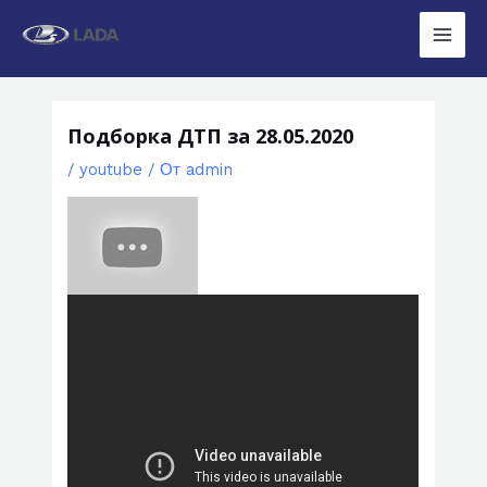
Перейти
к
Main
содержимому
Men
Подборка ДТП за 28.05.2020
/
youtube
/ От
admin