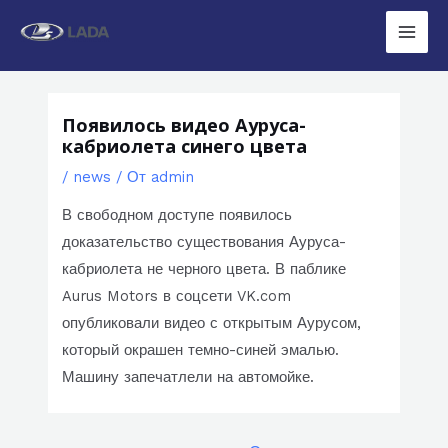
Перейти
к
Main
содержимому
Men
Появилось видео Ауруса-
кабриолета синего цвета
/
news
/ От
admin
В свободном доступе появилось
доказательство существования Ауруса-
кабриолета не черного цвета. В паблике
Aurus Motors в соцсети VK.com
опубликовали видео с открытым Аурусом,
который окрашен темно-синей эмалью.
Машину запечатлели на автомойке.
Навигация