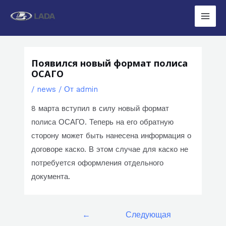
Перейти
к
Main
содержимому
Men
Появился новый формат полиса
ОСАГО
/
news
/ От
admin
8 марта вступил в силу новый формат
полиса ОСАГО. Теперь на его обратную
сторону может быть нанесена информация о
договоре каско. В этом случае для каско не
потребуется оформления отдельного
документа.
Навигация
←
Следующая
по