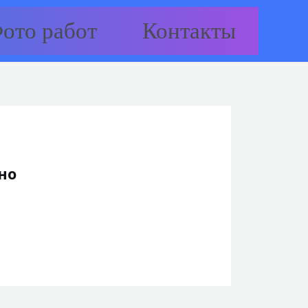
ото работ
Контакты
но