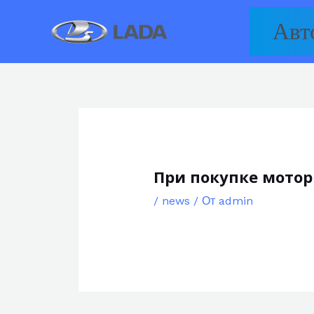
Перейти
Авт
к
содержимому
При покупке мотор
/
news
/ От
admin