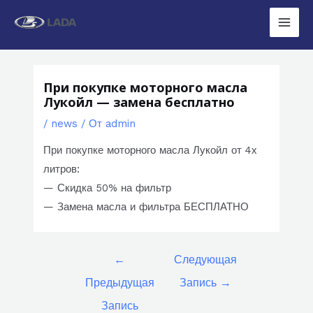
Перейти
к
Main
содержимому
Men
При покупке моторного масла
Лукойл — замена бесплатно
/
news
/ От
admin
При покупке моторного масла Лукойл от 4х
литров:
— Скидка 50% на фильтр
— Замена масла и фильтра БЕСПЛАТНО
Навигация
←
Следующая
по
Предыдущая
Запись
→
записям
Запись