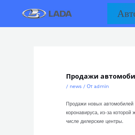
Перейти
Авт
к
содержимому
Продажи автомобил
/
news
/ От
admin
Продажи новых автомобилей 
коронавируса, из-за которой
числе дилерские центры.