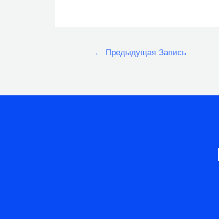
Навигация
←
Предыдущая Запись
по
записям