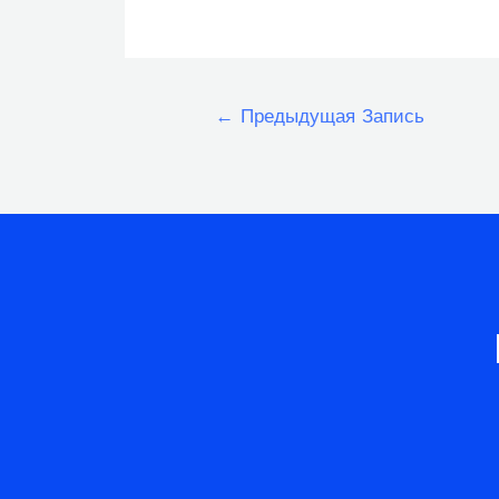
Навигация
←
Предыдущая Запись
по
записям