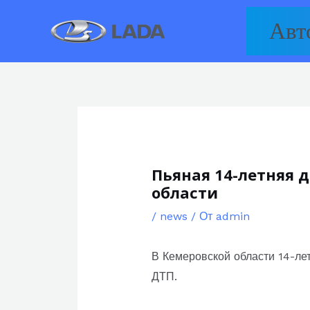
Перейти
Авт
к
содержимому
Пьяная 14-летняя 
области
/
news
/ От
admin
В Кемеровской области 14-ле
ДТП.