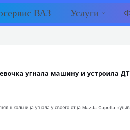
осервис ВАЗ
Услуги
Ф
девочка угнала машину и устроила Д
тняя школьница угнала у своего отца Mazda Capella-«уни