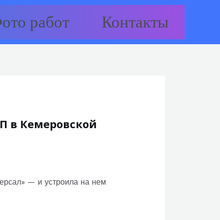
ото работ
Контакты
ТП в Кемеровской
версал» — и устроила на нем