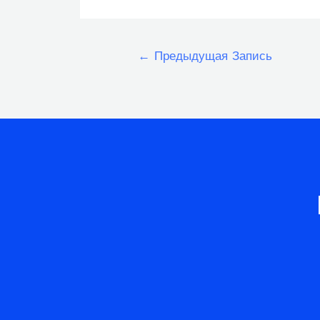
Навигация
←
Предыдущая Запись
по
записям