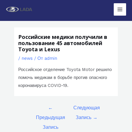
Перейти
к
Main
содержимому
Men
Российские медики получили в
пользование 45 автомобилей
Toyota и Lexus
/
news
/ От
admin
Российское отделение Toyota Motor решило
помочь медикам в борьбе против опасного
коронавируса COVID-19.
Навигация
←
Следующая
по
Предыдущая
Запись
→
записям
Запись