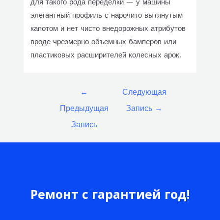
для такого рода переделки — у машины
элегантный профиль с нарочито вытянутым
капотом и нет чисто внедорожных атрибутов
вроде чрезмерно объемных бамперов или
пластиковых расширителей колесных арок.
Навигация
←
Следующая
по
Предыдущая
Запись
→
записям
Запись
Ремонт с гарантией год!