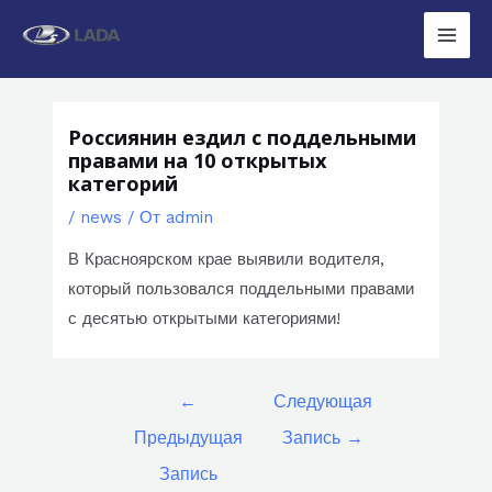
Перейти
к
Main
содержимому
Men
Россиянин ездил с поддельными
правами на 10 открытых
категорий
/
news
/ От
admin
В Красноярском крае выявили водителя,
который пользовался поддельными правами
с десятью открытыми категориями!
Навигация
←
Следующая
по
Предыдущая
Запись
→
записям
Запись