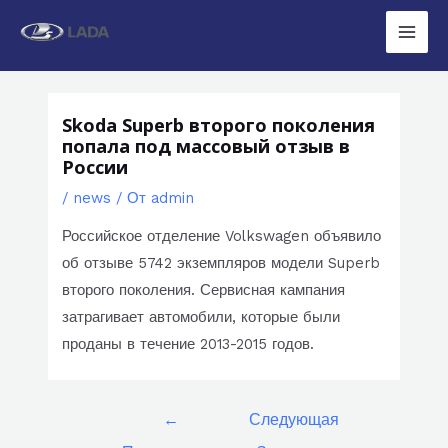
Перейти
к
Main
содержимому
Men
Skoda Superb второго поколения
попала под массовый отзыв в
России
/
news
/ От
admin
Российское отделение Volkswagen объявило
об отзыве 5742 экземпляров модели Superb
второго поколения. Сервисная кампания
затрагивает автомобили, которые были
проданы в течение 2013-2015 годов.
Навигация
←
Следующая
по