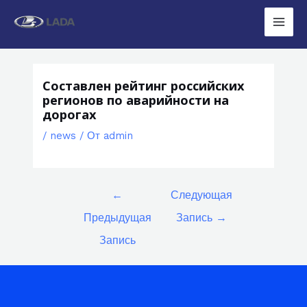
Перейти
к
Main
содержимому
Men
Составлен рейтинг российских
регионов по аварийности на
дорогах
/
news
/ От
admin
Навигация
←
Следующая
по
Предыдущая
Запись
→
записям
Запись