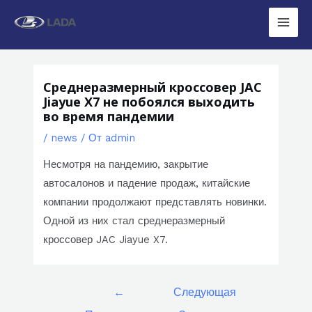
Перейти
к
Main
содержимому
Men
Среднеразмерный кроссовер JAC
Jiayue X7 не побоялся выходить
во время пандемии
/
news
/ От
admin
Несмотря на пандемию, закрытие
автосалонов и падение продаж, китайские
компании продолжают представлять новинки.
Одной из них стал среднеразмерный
кроссовер JAC Jiayue X7.
Навигация
←
Следующая
по