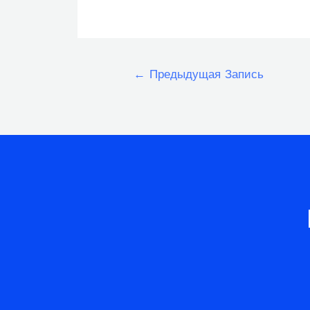
Навигация
←
Предыдущая Запись
по
записям