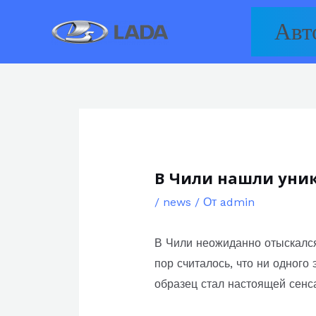
Перейти
Авт
к
содержимому
В Чили нашли уни
/
news
/ От
admin
В Чили неожиданно отыскался
пор считалось, что ни одног
образец стал настоящей сенса