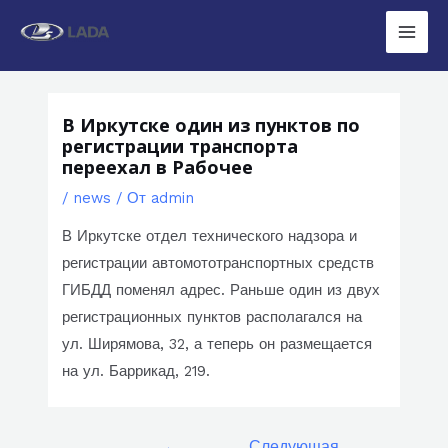
Перейти
к
Main
содержимому
Men
В Иркутске один из пунктов по
регистрации транспорта
переехал в Рабочее
/
news
/ От
admin
В Иркутске отдел технического надзора и
регистрации автомототранспортных средств
ГИБДД поменял адрес. Раньше один из двух
регистрационных пунктов располагался на
ул. Ширямова, 32, а теперь он размещается
на ул. Баррикад, 219.
Навигация
←
Следующая