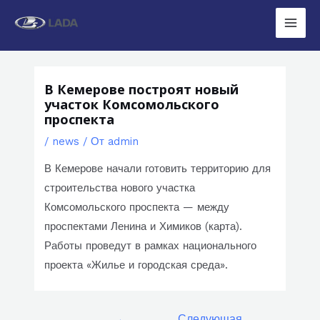
Перейти
к
Main
содержимому
Men
В Кемерове построят новый
участок Комсомольского
проспекта
/
news
/ От
admin
В Кемерове начали готовить территорию для
строительства нового участка
Комсомольского проспекта — между
проспектами Ленина и Химиков (карта).
Работы проведут в рамках национального
проекта «Жилье и городская среда».
Навигация
←
Следующая