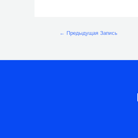
Навигация
←
Предыдущая Запись
по
записям