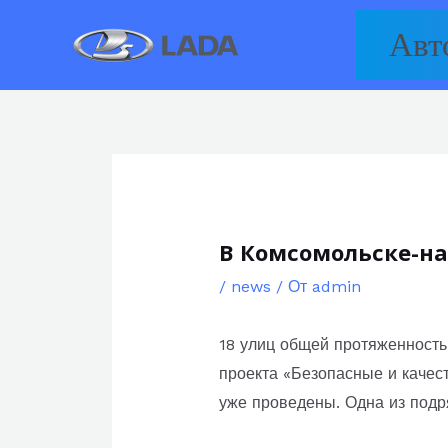
Перейти
Авт
к
содержимому
В Комсомольске-на
/
news
/ От
admin
18 улиц общей протяженность
проекта «Безопасные и качес
уже проведены. Одна из подр