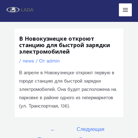
Перейти
к
Main
содержимому
Men
В Новокузнецке откроют
станцию для быстрой зарядки
электромобилей
/
news
/ От
admin
В апреле в Новокузнецке откроют первую в
городе станцию для быстрой зарядки
электромобилей. Она будет расположена на
парковке в районе одного из гипермаркетов
(ул. Транспортная, 136).
Навигация
←
Следующая
по