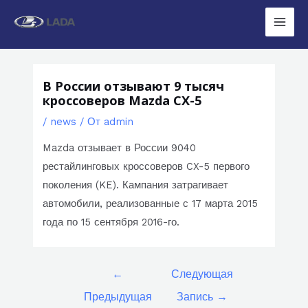
Перейти
к
Main
содержимому
Men
В России отзывают 9 тысяч
кроссоверов Mazda CX-5
/
news
/ От
admin
Mazda отзывает в России 9040
рестайлинговых кроссоверов CX-5 первого
поколения (KE). Кампания затрагивает
автомобили, реализованные с 17 марта 2015
года по 15 сентября 2016-го.
Навигация
←
Следующая
по
Предыдущая
Запись
→
записям