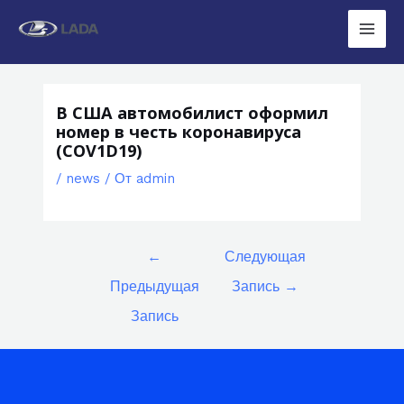
Перейти
к
Main
содержимому
Men
В США автомобилист оформил
номер в честь коронавируса
(COV1D19)
/
news
/ От
admin
Навигация
←
Следующая
по
Предыдущая
Запись
→
записям
Запись