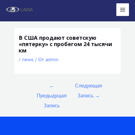
Перейти
к
Main
содержимому
Men
В США продают советскую
«пятерку» с пробегом 24 тысячи
км
/
news
/ От
admin
Навигация
←
Следующая
по
Предыдущая
Запись
→
записям
Запись