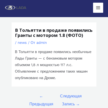
Перейти
к
Main
содержимому
Men
В Тольятти в продаже появились
Гранты с мотором 1.8 (ФОТО)
/
news
/ От
admin
В Тольятти в продаже появились необычные
Лады Гранты — с бензиновым мотором
объемом 1,8 л мощностью 117 л.с.
Объявление с предложением таких машин
опубликовано на Дроме.
Навигация
←
Следующая
по
Предыдущая
Запись
→
записям