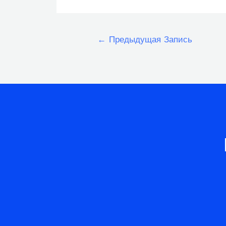
Навигация
←
Предыдущая Запись
по
записям