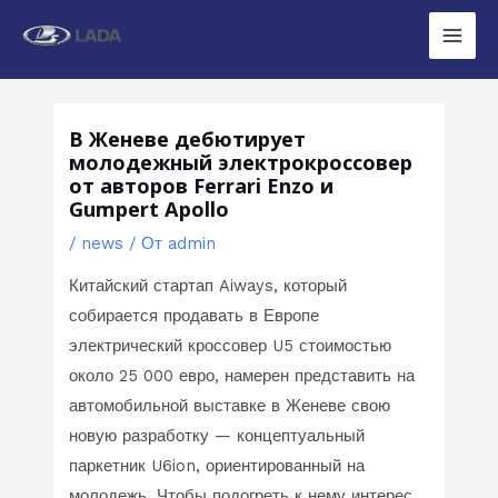
Перейти
к
Main
содержимому
Men
В Женеве дебютирует
молодежный электрокроссовер
от авторов Ferrari Enzo и
Gumpert Apollo
/
news
/ От
admin
Китайский стартап Aiways, который
собирается продавать в Европе
электрический кроссовер U5 стоимостью
около 25 000 евро, намерен представить на
автомобильной выставке в Женеве свою
новую разработку — концептуальный
паркетник U6ion, ориентированный на
молодежь. Чтобы подогреть к нему интерес,