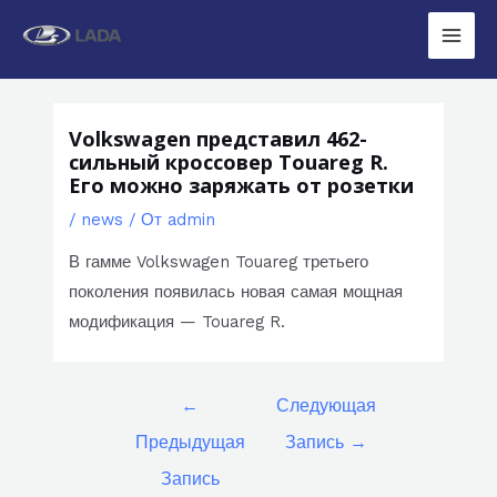
Перейти
к
Main
содержимому
Men
Volkswagen представил 462-
сильный кроссовер Touareg R.
Его можно заряжать от розетки
/
news
/ От
admin
В гамме Volkswagen Touareg третьего
поколения появилась новая самая мощная
модификация — Touareg R.
Навигация
←
Следующая
по
Предыдущая
Запись
→
записям
Запись