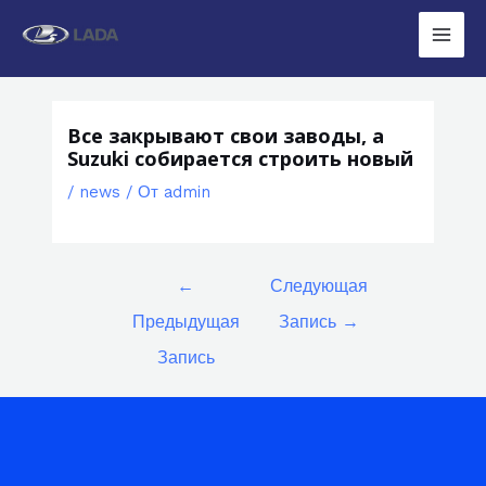
Перейти
к
Main
содержимому
Men
Все закрывают свои заводы, а
Suzuki собирается строить новый
/
news
/ От
admin
Навигация
←
Следующая
по
Предыдущая
Запись
→
записям
Запись