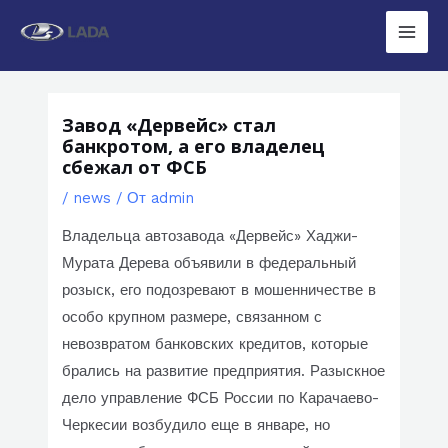
Перейти
к
Main
содержимому
Men
Завод «Дервейс» стал
банкротом, а его владелец
сбежал от ФСБ
/
news
/ От
admin
Владельца автозавода «Дервейс» Хаджи-
Мурата Дерева объявили в федеральный
розыск, его подозревают в мошенничестве в
особо крупном размере, связанном с
невозвратом банковских кредитов, которые
брались на развитие предприятия. Разыскное
дело управление ФСБ России по Карачаево-
Черкесии возбудило еще в январе, но