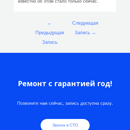
известно об этом стало только сейчас.
Навигация
←
Следующая
по
Предыдущая
Запись
→
записям
Запись
Ремонт с гарантией год!
Позвоните нам сейчас, запись доступна сразу.
Звонок в СТО