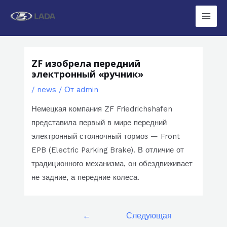
Перейти
к
Main
содержимому
Men
ZF изобрела передний
электронный «ручник»
/
news
/ От
admin
Немецкая компания ZF Friedrichshafen
представила первый в мире передний
электронный стояночный тормоз — Front
EPB (Electric Parking Brake). В отличие от
традиционного механизма, он обездвиживает
не задние, а передние колеса.
Навигация
←
Следующая
по