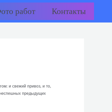
ото работ
Контакты
м: и свежий привоз, и то,
о-неспешных предыдущих