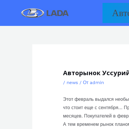
Перейти
Авт
к
содержимому
Авторынок Уссурий
/
news
/ От
admin
Этот февраль выдался необыч
что стоит еще с сентября… 
месяцев. Покупателей в февр
А тем временем рынок плано