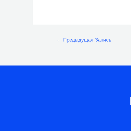
Навигация
←
Предыдущая Запись
по
записям