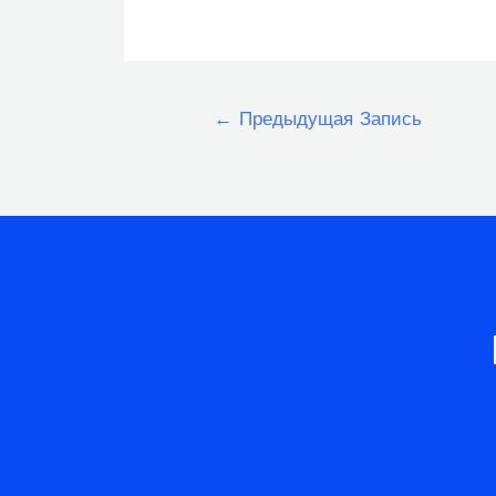
Навигация
←
Предыдущая Запись
по
записям