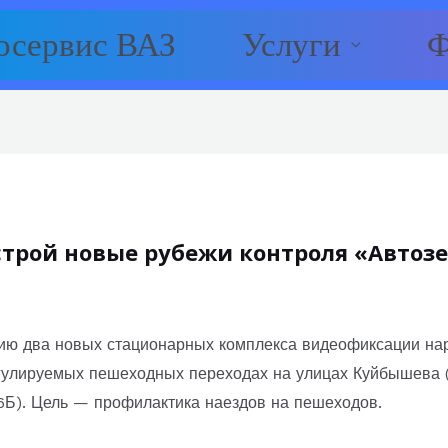
осервис ВАЗ
Услуги
Ф
 строй новые рубежи контроля «Автоз
ацию два новых стационарных комплекса видеофиксации н
гулируемых пешеходных переходах на улицах Куйбышева (
6Б). Цель — профилактика наездов на пешеходов.