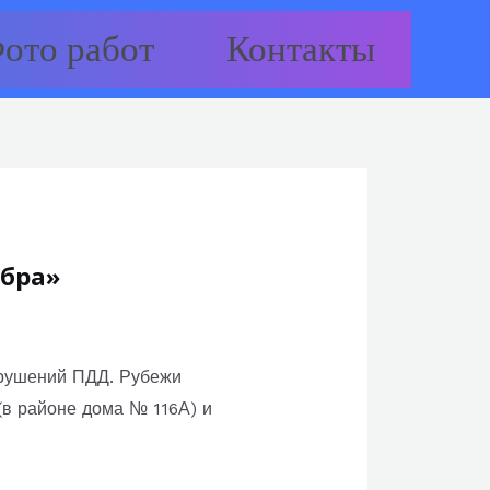
ото работ
Контакты
ебра»
арушений ПДД. Рубежи
в районе дома № 116А) и