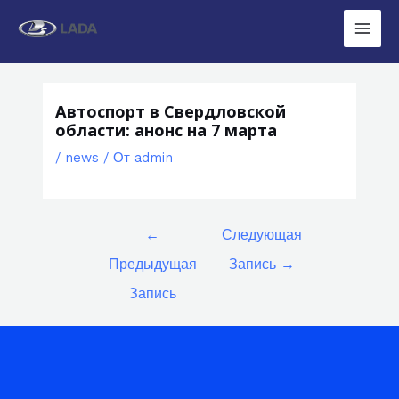
Перейти
к
Main
содержимому
Men
Автоспорт в Свердловской
области: анонс на 7 марта
/
news
/ От
admin
Навигация
←
Следующая
по
Предыдущая
Запись
→
записям
Запись