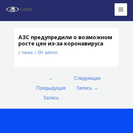
Перейти
к
Main
содержимому
Men
АЗС предупредили о возможном
росте цен из-за коронавируса
/
news
/ От
admin
Навигация
←
Следующая
по
Предыдущая
Запись
→
записям
Запись