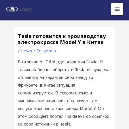
Перейти
к
Main
содержимому
Men
Tesla готовится к производству
электрокросса Model Y в Китае
/
news
/ От
admin
В отличие от США, где эпидемия Covid-19
только набирает обороты и Tesla вынуждена
отправить на карантин свой завод во
Фримонте, в Китае ситуация
нормализируется. В скором времени
американская компания организует там
выпуск массового кроссовера Model Y. Об
этом сообщает портал Insideevs со ссылкой
на свои источники в Tesla.