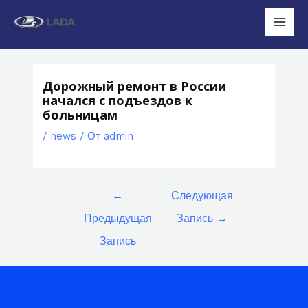
Перейти
к
Main
содержимому
Men
Дорожный ремонт в России
начался с подъездов к
больницам
/
news
/ От
admin
Навигация
←
Следующая
по
Предыдущая
Запись
→
записям
Запись