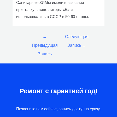
Санитарные ЗИМы имели в названии
приставку в виде литеры «Б» и
использовались в СССР в 50-60-е годы.
Навигация
←
Следующая
по
Предыдущая
Запись
→
записям
Запись
Ремонт с гарантией год!
Позвоните нам сейчас, запись доступна сразу.