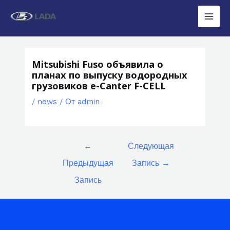
Перейти
к
Main
содержимому
Men
Mitsubishi Fuso объявила о
планах по выпуску водородных
грузовиков e-Canter F-CELL
/
news
/ От
admin
Навигация
←
Следующая
по
Предыдущая
Запись
→
записям
Запись