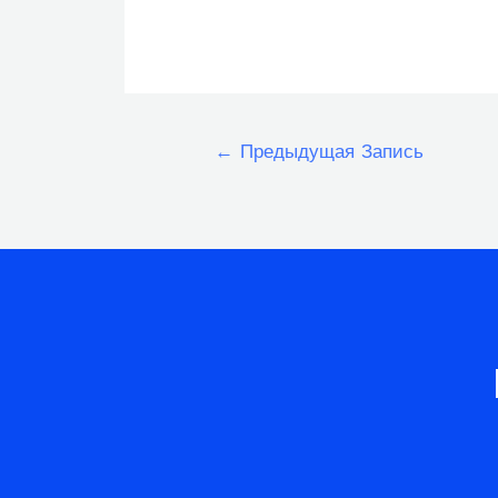
Навигация
←
Предыдущая Запись
по
записям