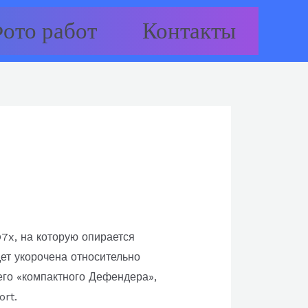
ото работ
Контакты
7x, на которую опирается
т укорочена относительно
оего «компактного Дефендера»,
rt.