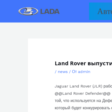
Перейти
Авт
к
содержимому
Land Rover выпус
/
news
/ От
admin
Jaguar Land Rover (JLR) раб
@@Land Rover Defender@@ по
той, что используется на Деф
который будет конкурироват