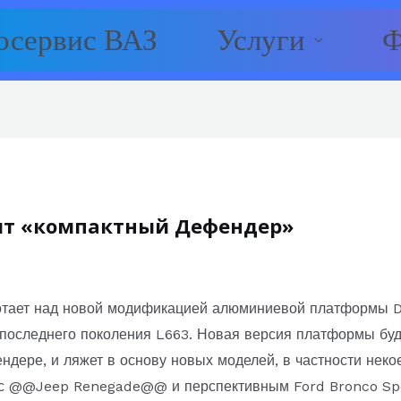
осервис ВАЗ
Услуги
Ф
тит «компактный Дефендер»
отает над новой модификацией алюминиевой платформы D
следнего поколения L663. Новая версия платформы буде
ендере, и ляжет в основу новых моделей, в частности нек
ь с @@Jeep Renegade@@ и перспективным Ford Bronco Spo