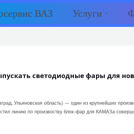
осервис ВАЗ
Услуги
Ф
ыпускать светодиодные фары для но
вград, Ульяновская область) — один из крупнейших произв
стил линию по произвоству блок-фар для КАМАЗа соверше