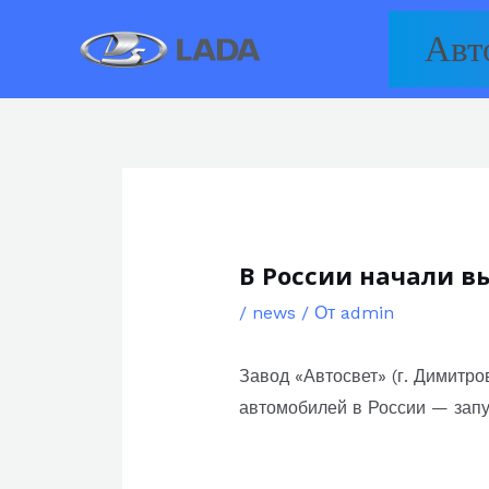
Перейти
Авт
к
содержимому
В России начали в
/
news
/ От
admin
Завод «Автосвет» (г. Димитро
автомобилей в России — запу