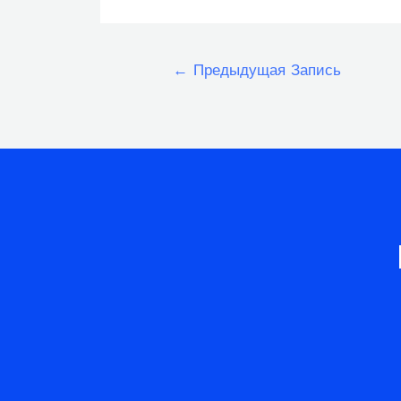
Навигация
←
Предыдущая Запись
по
записям