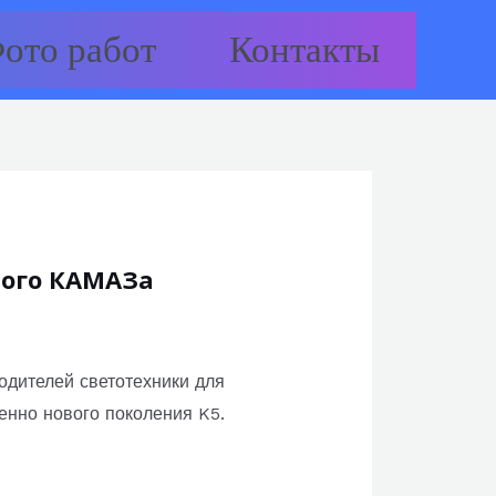
ото работ
Контакты
вого КАМАЗа
одителей светотехники для
нно нового поколения K5.