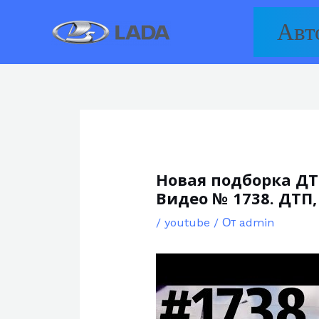
Перейти
Авт
к
содержимому
Новая подборка ДТ
Видео № 1738. ДТП,
/
youtube
/ От
admin