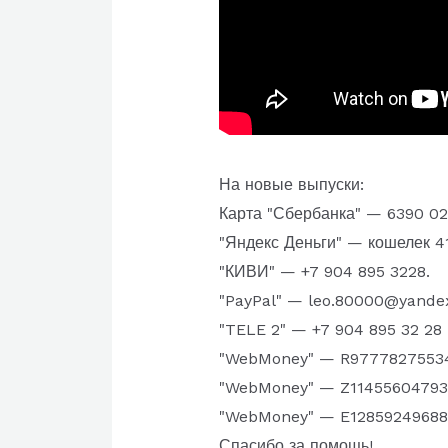
На новые выпуски:
Карта "Сбербанка" — 6390 023
"Яндекс Деньги" — кошелек 4
"КИВИ" — +7 904 895 3228.
"PayPal" — leo.80000@yande
"TELE 2" — +7 904 895 32 28
"WebMoney" — R9777827553
"WebMoney" — Z11455604793
"WebMoney" — E12859249688
Спасибо за помощь!