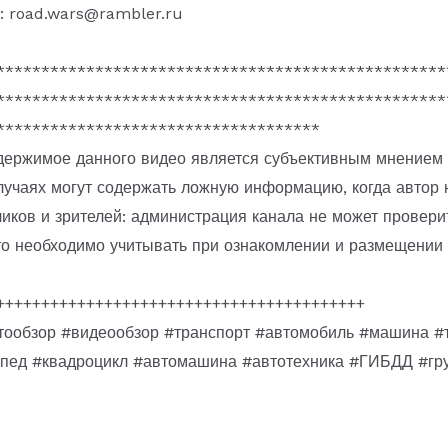
: road.wars@rambler.ru
**************************************************
**************************************************
************************************
держимое данного видео является субъективным мнением 
лучаях могут содержать ложную информацию, когда автор 
чиков и зрителей: администрация канала не может провери
о необходимо учитывать при ознакомлении и размещении 
+++++++++++++++++++++++++++++++++++++++++
ообзор #видеообзор #транспорт #автомобиль #машина 
опед #квадроцикл #автомашина #автотехника #ГИБДД #гру