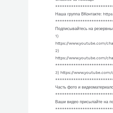
*************************
Наша группа ВКонтакте: http
*************************
Подписывайтесь на резервны
1)
https://www.youtube.com/c
2)
https://www.youtube.com/
*************************
3) https://www.youtube.com
*************************
Часть фото и видеоматериалов
*************************
Ваши видео присылайте на по
*************************