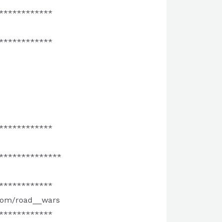
************
************
************
**************
************
.com/road__wars
************