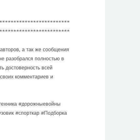
*************************
*************************
авторов, а так же сообщения
не разобрался полностью в
ть достоверность всей
своих комментариев и
#техника #дорожныевойны
зовик #спорткар #Подборка