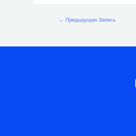
Навигация
←
Предыдущая Запись
по
записям