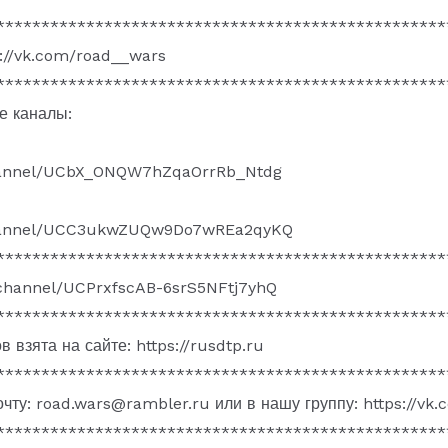
**************************************************
s://vk.com/road__wars
**************************************************
е каналы:
hannel/UCbX_ONQW7hZqaOrrRb_Ntdg
channel/UCC3ukwZUQw9Do7wREa2qyKQ
**************************************************
/channel/UCPrxfscAB-6srS5NFtj7yhQ
**************************************************
 взята на сайте: https://rusdtp.ru
**************************************************
чту: road.wars@rambler.ru или в нашу группу: https://vk
**************************************************