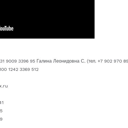
1 9009 3396 95 Галина Леонидовна С. (тел. +7 902 970 89
100 1242 3369 512
x.ru
41
5
9