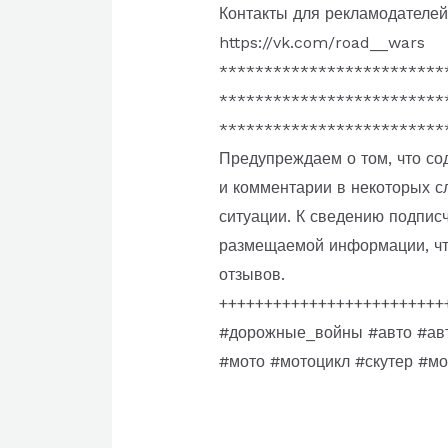
Контакты для рекламодателей
https://vk.com/road__wars
*************************
*************************
*************************
Предупреждаем о том, что со
и комментарии в некоторых с
ситуации. К сведению подпис
размещаемой информации, чт
отзывов.
+++++++++++++++++++++++++
#дорожные_войны #авто #авт
#мото #мотоцикл #скутер #м