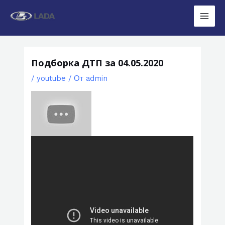
Перейти
к
Main
содержимому
Men
Подборка ДТП за 04.05.2020
/
youtube
/ От
admin