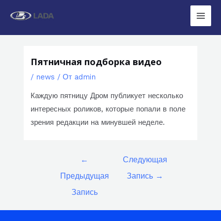
Перейти
к
Main
содержимому
Men
Пятничная подборка видео
/
news
/ От
admin
Каждую пятницу Дром публикует несколько
интересных роликов, которые попали в поле
зрения редакции на минувшей неделе.
Навигация
←
Следующая
по
Предыдущая
Запись
→
записям
Запись