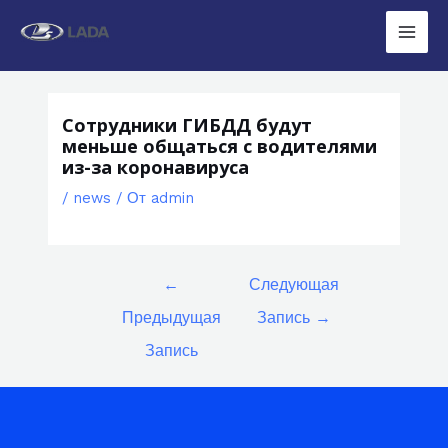
Перейти
к
Main
содержимому
Men
Сотрудники ГИБДД будут
меньше общаться с водителями
из-за коронавируса
/
news
/ От
admin
Навигация
←
Следующая
по
Предыдущая
Запись
→
записям
Запись