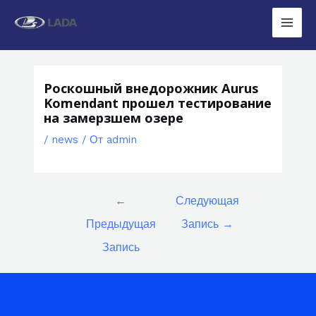
Перейти
к
Main
содержимому
Men
Роскошный внедорожник Aurus
Komendant прошел тестирование
на замерзшем озере
/
news
/ От
admin
Навигация
←
Следующая
по
Предыдущая
Запись
→
записям
Запись