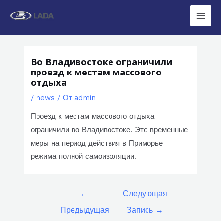
Перейти
к
Main
содержимому
Men
Во Владивостоке ограничили
проезд к местам массового
отдыха
/
news
/ От
admin
Проезд к местам массового отдыха
ограничили во Владивостоке. Это временные
меры на период действия в Приморье
режима полной самоизоляции.
Навигация
←
Следующая
по
Предыдущая
Запись
→
записям