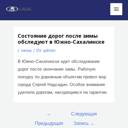
Перейти
к
Main
содержимому
Men
Состояние дорог после зимы
обследуют в Южно-Сахалинске
/
news
/ От
admin
В Южно-Сахалинске идет обследование
дорог после окончания зимы. Рабочую
поездку по дорожным объектам провел мэр
города Сергей Надсадин. Особое внимание
уделили дорогам, находящимся на гарантии.
Навигация
←
Следующая
по
Предыдущая
Запись
→
записям