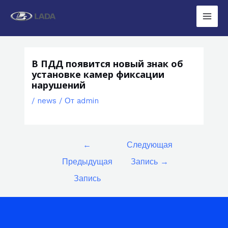
Перейти
к
Main
содержимому
Men
В ПДД появится новый знак об
установке камер фиксации
нарушений
/
news
/ От
admin
Навигация
←
Следующая
по
Предыдущая
Запись
→
записям
Запись