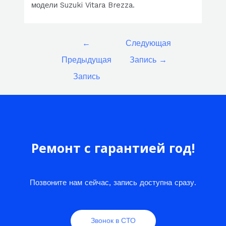
модели Suzuki Vitara Brezza.
Навигация
←
Следующая
по
Предыдущая
Запись
→
записям
Запись
Ремонт с гарантией год!
Позвоните нам сейчас, запись доступна сразу.
Звонок в СТО