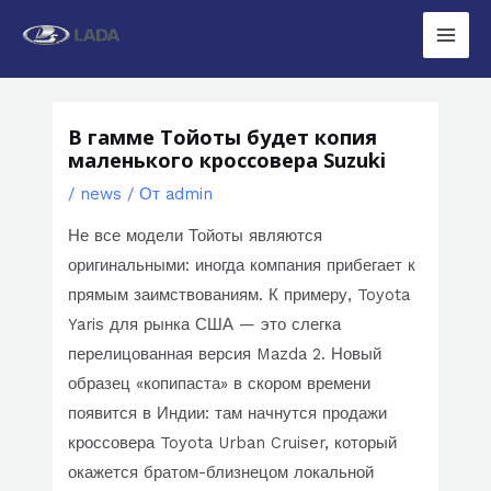
Перейти
к
Main
содержимому
Men
В гамме Тойоты будет копия
маленького кроссовера Suzuki
/
news
/ От
admin
Не все модели Тойоты являются
оригинальными: иногда компания прибегает к
прямым заимствованиям. К примеру, Toyota
Yaris для рынка США — это слегка
перелицованная версия Mazda 2. Новый
образец «копипаста» в скором времени
появится в Индии: там начнутся продажи
кроссовера Toyota Urban Cruiser, который
окажется братом-близнецом локальной